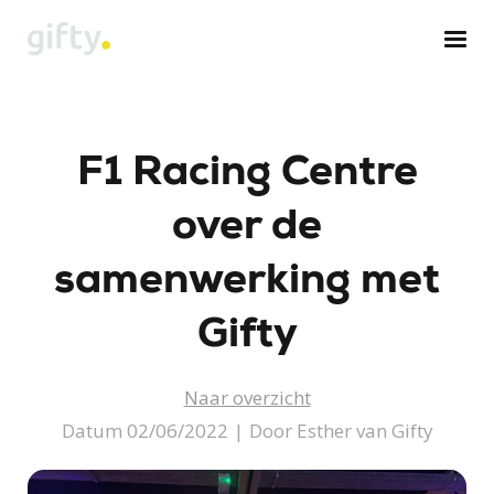
Skip
to
content
F1 Racing Centre
over de
samenwerking met
Gifty
Naar overzicht
Datum 02/06/2022
|
Door Esther van Gifty