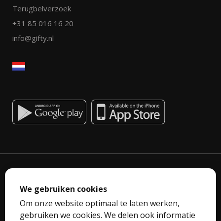
Terugbelverzoek
+31 85 016 16 20
info@gifty.nl
We gebruiken cookies
Om onze website optimaal te laten werken,
Privacyverklaring
gebruiken we cookies. We delen ook informatie