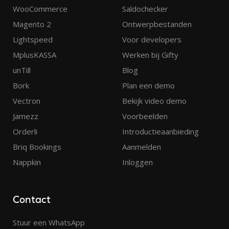
WooCommerce
Saldochecker
Magento 2
Ontwerpbestanden
Lightspeed
Voor developers
MplusKASSA
Werken bij Gifty
unTill
Blog
Bork
Plan een demo
Vectron
Bekijk video demo
Jamezz
Voorbeelden
Orderli
Introductieaanbieding
Briq Bookings
Aanmelden
Nappkin
Inloggen
Contact
Stuur een WhatsApp