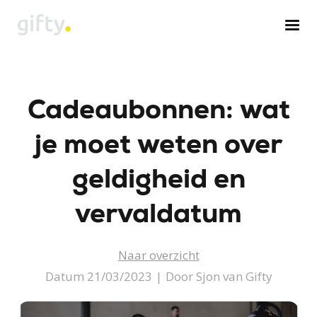
Skip
to
content
Cadeaubonnen: wat
je moet weten over
geldigheid en
vervaldatum
Naar overzicht
Datum 21/03/2023
|
Door Sjon van Gifty