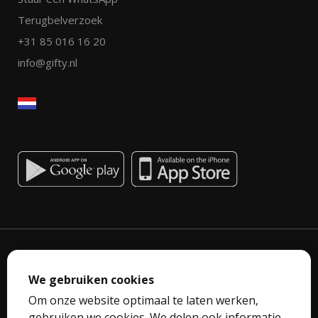
Terugbelverzoek
+31 85 016 16 20
info@gifty.nl
We gebruiken cookies
Om onze website optimaal te laten werken,
Privacyverklaring
gebruiken we cookies. We delen ook informatie