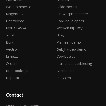
WooCommerce
Saldochecker
Magento 2
Ontwerpbestanden
Lightspeed
Voor developers
MplusKASSA
Werken bij Gifty
unTill
Blog
Bork
Plan een demo
Vectron
Bekijk video demo
Jamezz
Voorbeelden
Orderli
Introductieaanbieding
Briq Bookings
Aanmelden
Nappkin
Inloggen
Contact
Stuur een WhatsApp