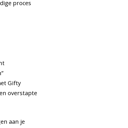
edige proces
ht
n”
et Gifty
en overstapte
en aan je