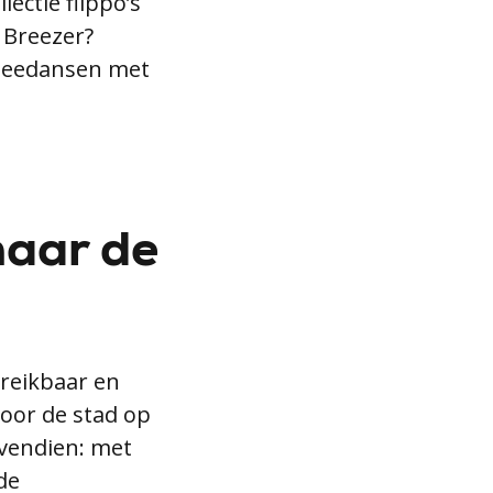
ectie flippo’s
 Breezer?
 meedansen met
naar de
ereikbaar en
door de stad op
ovendien: met
de