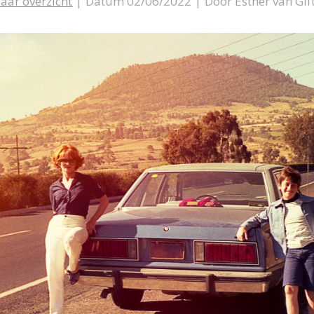
aar overzicht
|
Datum 02/06/2022
|
Door Esther van Gif