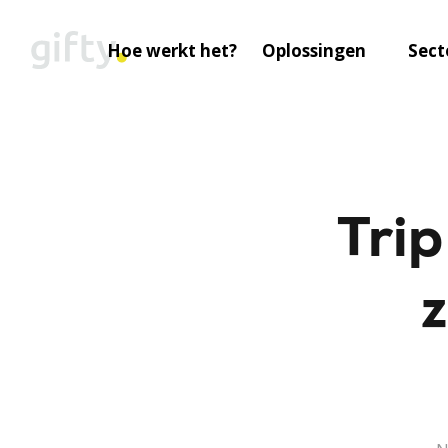
Skip
to
Hoe werkt het?
Oplossingen
Sect
content
Tri
z