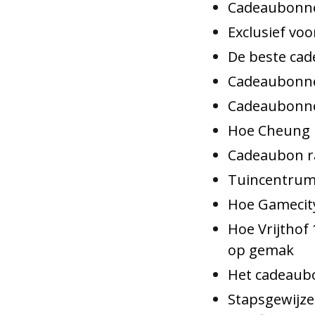
Cadeaubonnen
Exclusief vo
De beste cad
Cadeaubonne
Cadeaubonnen
Hoe Cheung 
Cadeaubon ra
Tuincentrum
Hoe Gamecity
Hoe Vrijthof
op gemak
Het cadeaub
Stapsgewijze