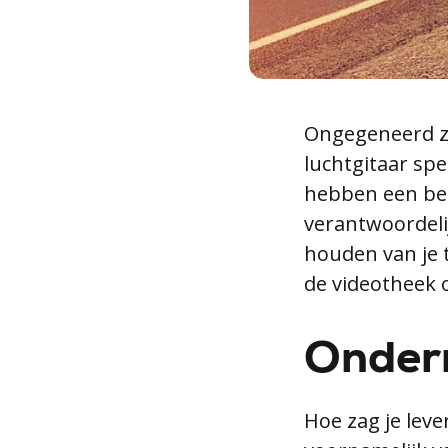
Ongegeneerd zi
luchtgitaar spel
hebben een beel
verantwoordeli
houden van je t
de videotheek 
Onder
Hoe zag je lev