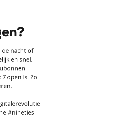
gen?
n de nacht of
ijk en snel.
eaubonnen
 7 open is. Zo
eren.
italerevolutie
ne #nineties