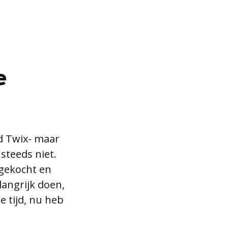
e
rd Twix- maar
steeds niet.
 gekocht en
angrijk doen,
e tijd, nu heb