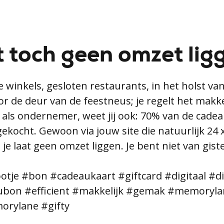
t toch geen omzet lig
e winkels, gesloten restaurants, in het holst va
r de deur van de feestneus; je regelt het makkel
als ondernemer, weet jij ook: 70% van de cad
gekocht. Gewoon via jouw site die natuurlijk 24 x
 je laat geen omzet liggen. Je bent niet van gist
tje #bon #cadeaukaart #giftcard #digitaal #dig
ubon #efficient #makkelijk #gemak #memoryla
rylane #gifty