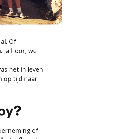
al. Of
i. Ja hoor, we
as het in leven
n op tijd naar
oy?
nderneming of