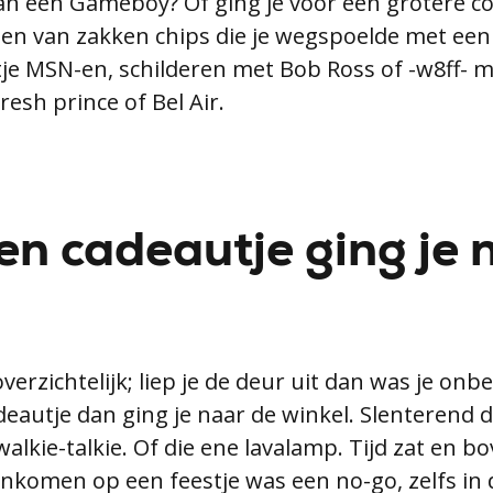
n een Gameboy? Of ging je voor een grotere coll
ten van zakken chips die je wegspoelde met een
etje MSN-en, schilderen met Bob Ross of -w8ff-
resh prince of Bel Air.
en cadeautje ging je 
verzichtelijk; liep je de deur uit dan was je onb
deautje dan ging je naar de winkel. Slenterend 
alkie-talkie. Of die ene lavalamp. Tijd zat en b
nkomen op een feestje was een no-go, zelfs in 