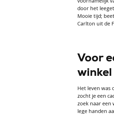
voornamelijk va
door het leege
Mooie tijd; be
Carlton uit de F
Voor e
winkel
Het leven was o
zocht je een ca
zoek naar een w
lege handen aa