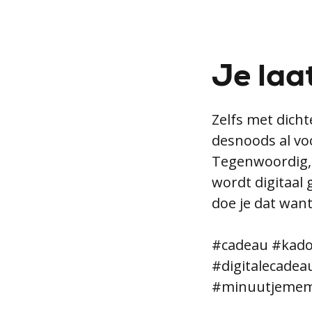
Je laa
Zelfs met dicht
desnoods al voo
Tegenwoordig, 
wordt digitaal 
doe je dat want
#cadeau #kadoo
#digitalecadea
#minuutjememo